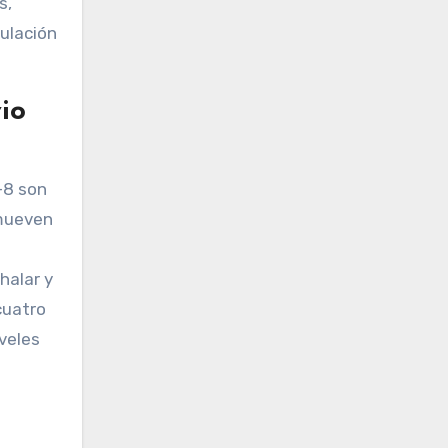
s,
gulación
io
7-8 son
omueven
halar y
cuatro
veles
.