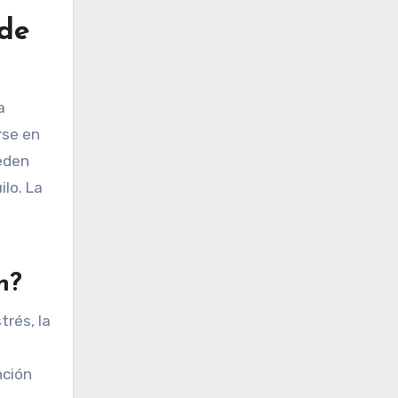
 de
a
rse en
ueden
ilo. La
n?
trés, la
nción