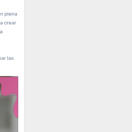
ón plena
a crear
la
mar las