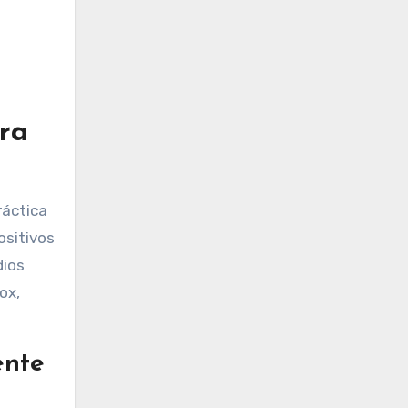
ara
ráctica
ositivos
dios
ox,
ente