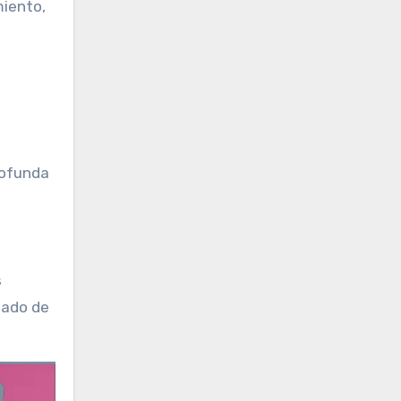
miento,
rofunda
,
s
nado de