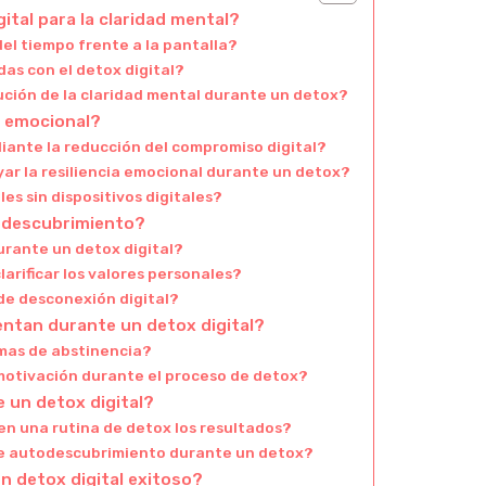
ital para la claridad mental?
el tiempo frente a la pantalla?
as con el detox digital?
ución de la claridad mental durante un detox?
r emocional?
iante la reducción del compromiso digital?
r la resiliencia emocional durante un detox?
s sin dispositivos digitales?
todescubrimiento?
urante un detox digital?
arificar los valores personales?
de desconexión digital?
ntan durante un detox digital?
mas de abstinencia?
motivación durante el proceso de detox?
e un detox digital?
en una rutina de detox los resultados?
 de autodescubrimiento durante un detox?
un detox digital exitoso?