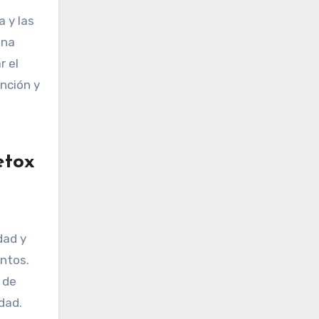
a y las
una
r el
nción y
etox
dad y
ntos.
 de
dad.