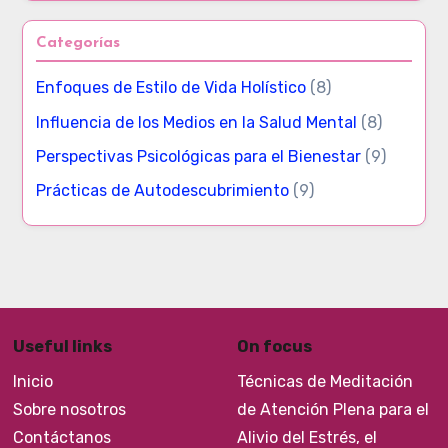
Categorías
Enfoques de Estilo de Vida Holístico
(8)
Influencia de los Medios en la Salud Mental
(8)
Perspectivas Psicológicas para el Bienestar
(9)
Prácticas de Autodescubrimiento
(9)
Useful links
On focus
Inicio
Técnicas de Meditación
Sobre nosotros
de Atención Plena para el
Contáctanos
Alivio del Estrés, el