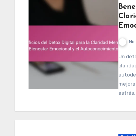
Benef
Clari
Emoc
Mir
Un detox digital puede mejorar significativamente la
clarida
autodes
mejora 
estrés