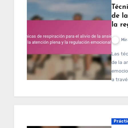
Técni
de la
la r
Mir
Las técnicas de respiración ofrecen un alivio efectivo
de la a
emocion
a travé
Prácti