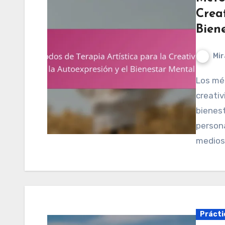
Creat
Bien
Mir
Los métodos de terapia artística mejoran la
creativ
bienest
persona
medios
Prácti