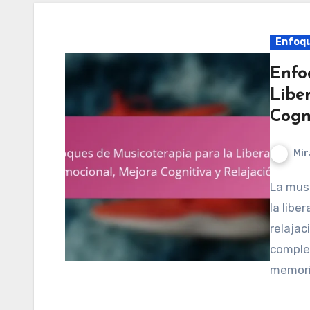
Enfoqu
Enfo
Libe
Cogn
Mir
La musicoterapia ofrece beneficios significativos para
la libe
relajac
complej
memori