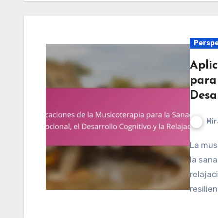
Perspe
Apli
para
Desar
Mir
La musicoterapia ofrece beneficios significativos para
la sana
relajac
resilie