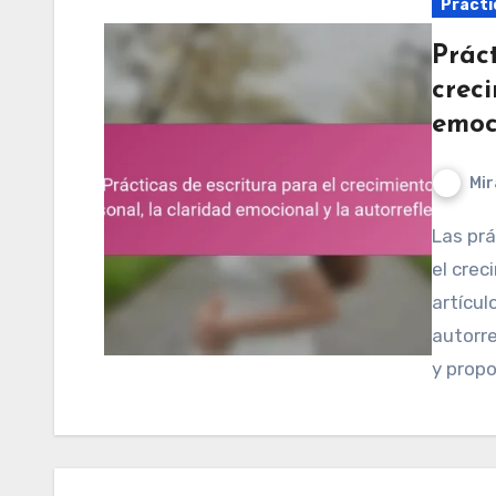
Prácti
Práct
creci
emoc
Mir
Las prácticas de journaling mejoran significativamente
el crec
artícul
autorre
y propo