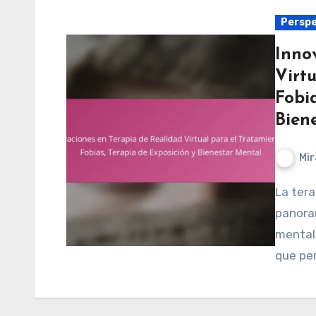
Perspe
Inno
Virt
Fobia
Bien
Mir
La terapia de realidad virtual está transformando el
panoram
mental.
que pe